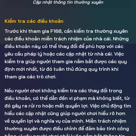
Cập nhật thông tin thường xuyên
Kiểm tra các điều khoản
Trước khi tham gia F168, cần kiểm tra thường xuyên
các điều khoản miễn trách nhiệm của nhà cái. Những
điều khoản này có thể thay đổi để phù hợp với các
yêu cầu pháp lý hoặc các cập nhật từ nhà cái. Việc
kiểm tra giúp người tham gia nắm bắt được các quy
định mới nhất, từ đó tuân thủ đúng quy trình khi
tham gia các trò chơi.
Nếu người chơi không kiểm tra các thay đổi trong
điều khoản, có thể dẫn đến vi phạm mà không biết, từ
đó gây ra rủi ro hoặc mất quyền lợi. Việc chủ động tìm
hiểu các cập nhật cũng giúp người chơi hiểu rõ hơn
về quyền lợi và nghĩa vụ của mình. Miễn trách nhiệm
thường xuyên được điều chỉnh để đảm bảo tính công
bằng, vì vậy người chơi phải luôn nắm bắt thông tin