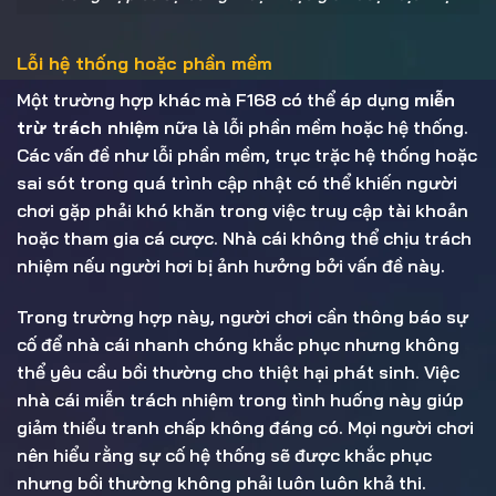
Lỗi hệ thống hoặc phần mềm
Một trường hợp khác mà F168 có thể áp dụng
miễn
trừ trách nhiệm
nữa là lỗi phần mềm hoặc hệ thống.
Các vấn đề như lỗi phần mềm, trục trặc hệ thống hoặc
sai sót trong quá trình cập nhật có thể khiến người
chơi gặp phải khó khăn trong việc truy cập tài khoản
hoặc tham gia cá cược. Nhà cái không thể chịu trách
nhiệm nếu người hơi bị ảnh hưởng bởi vấn đề này.
Trong trường hợp này, người chơi cần thông báo sự
cố để nhà cái nhanh chóng khắc phục nhưng không
thể yêu cầu bồi thường cho thiệt hại phát sinh. Việc
nhà cái miễn trách nhiệm trong tình huống này giúp
giảm thiểu tranh chấp không đáng có. Mọi người chơi
nên hiểu rằng sự cố hệ thống sẽ được khắc phục
nhưng bồi thường không phải luôn luôn khả thi.