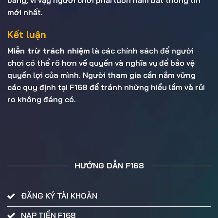
mới nhất.
Kết luận
Miễn trừ trách nhiệm
là các chính sách để người
chơi có thể rõ hơn về quyền và nghĩa vụ để bảo vệ
quyền lợi của mình. Người tham gia cần nắm vững
các quy định tại F168 để tránh những hiểu lầm và rủi
ro không đáng có.
HƯỚNG DẪN F168
ĐĂNG KÝ TÀI KHOẢN
NẠP TIỀN F168