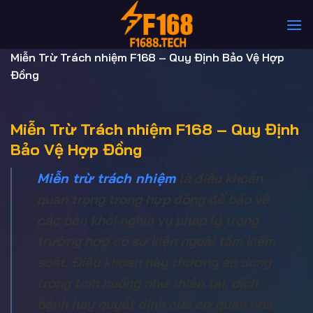
Bỏ
qua
nội
Miễn Trừ Trách nhiệm F168 – Quy Định Bảo Vệ Hợp
dung
Đồng
Miễn Trừ Trách nhiệm F168 – Quy Định
Bảo Vệ Hợp Đồng
Miễn trừ trách nhiệm
là điều khoản
quan trọng trong hợp đồng để bảo vệ
các bên khỏi nghĩa vụ pháp lý trong
trường hợp có sự kiện ngoài tầm kiểm
soát. Điều khoản này thường áp dụng
trong tình huống như thiên tai, dịch
bệnh hay quyết định của cơ quan nhà