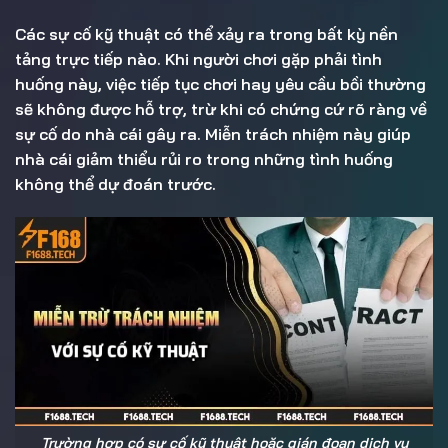
Các sự cố kỹ thuật có thể xảy ra trong bất kỳ nền
tảng trực tiếp nào. Khi người chơi gặp phải tình
huống này, việc tiếp tục chơi hay yêu cầu bồi thường
sẽ không được hỗ trợ, trừ khi có chứng cứ rõ ràng về
sự cố do nhà cái gây ra. Miễn trách nhiệm này giúp
nhà cái giảm thiểu rủi ro trong những tình huống
không thể dự đoán trước.
Trường hợp có sự cố kỹ thuật hoặc gián đoạn dịch vụ