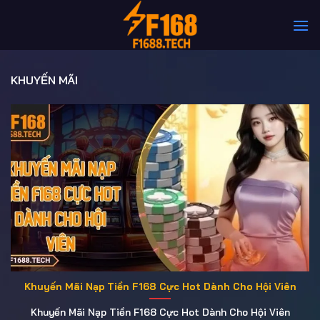
Bỏ
qua
nội
dung
KHUYẾN MÃI
Khuyến Mãi Nạp Tiền F168 Cực Hot Dành Cho Hội Viên
Khuyến Mãi Nạp Tiền F168 Cực Hot Dành Cho Hội Viên