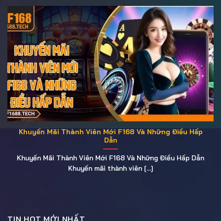
Khuyến Mãi Thành Viên Mới F168 Và Những Điều Hấp
Dẫn
Khuyến Mãi Thành Viên Mới F168 Và Những Điều Hấp Dẫn
Khuyến mãi thành viên [...]
TIN HOT MỚI NHẤT