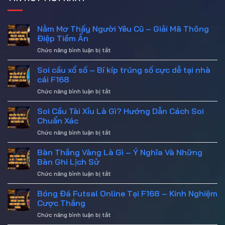
Nằm Mơ Thấy Người Yêu Cũ – Giải Mã Thông
Điệp Tiềm Ẩn
Chức năng bình luận bị tắt
ở
Nằm
Mơ
Soi cầu xổ số – Bí kíp trúng số cực dễ tại nhà
Thấy
cái F168
Người
Chức năng bình luận bị tắt
ở
Yêu
Soi
Cũ
cầu
Soi Cầu Tài Xỉu Là Gì? Hướng Dẫn Cách Soi
–
xổ
Giải
Chuẩn Xác
số
Mã
Chức năng bình luận bị tắt
ở
–
Thông
Soi
Bí
Điệp
Cầu
Bàn Thắng Vàng Là Gì – Ý Nghĩa Và Những
kíp
Tiềm
Tài
trúng
Bàn Ghi Lịch Sử
Ẩn
Xỉu
số
Chức năng bình luận bị tắt
ở
Là
cực
Bàn
Gì?
dễ
Thắng
Bóng Đá Futsal Online Tại F168 – Kinh Nghiệm
Hướng
tại
Vàng
Dẫn
Cược Thắng
nhà
Là
Cách
cái
Chức năng bình luận bị tắt
ở
Gì
Soi
F168
Bóng