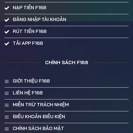
F168
NẠP TIỀN F168
ĐĂNG NHẬP TÀI KHOẢN
RÚT TIỀN F168
TẢI APP F168
CHÍNH SÁCH F168
GIỚI THIỆU F168
LIÊN HỆ F168
MIỄN TRỪ TRÁCH NHIỆM
ĐIỀU KHOẢN ĐIỀU KIỆN
CHÍNH SÁCH BẢO MẬT