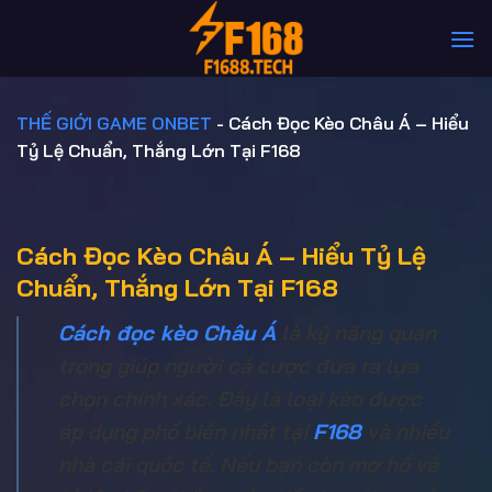
Bỏ
qua
nội
dung
THẾ GIỚI GAME ONBET
-
Cách Đọc Kèo Châu Á – Hiểu
Tỷ Lệ Chuẩn, Thắng Lớn Tại F168
Cách Đọc Kèo Châu Á – Hiểu Tỷ Lệ
Chuẩn, Thắng Lớn Tại F168
Cách đọc kèo Châu Á
là kỹ năng quan
trọng giúp người cá cược đưa ra lựa
chọn chính xác. Đây là loại kèo được
áp dụng phổ biến nhất tại
F168
và nhiều
nhà cái quốc tế. Nếu bạn còn mơ hồ về