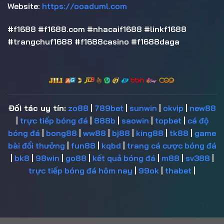
Website:
https://ooaduml.com
#f1688 #f1688.com #nhacaif1688 #linkf1688
#trangchuf1688 #f1688casino #f1688daga
Đối tác uy tín:
zo88
|
789bet
|
sunwin
|
okvip
|
new88
|
trực tiếp bóng đá
|
888b
|
saowin
|
topbet
|
cá độ
bóng đá
|
bong88
|
ww88
|
bj88
|
king88
|
tk88
|
game
bài đổi thưởng
|
fun88
|
kqbd
|
trang cá cược bóng đá
|
bk8
|
98win
|
go88
|
kết quả bóng đá
|
m88
|
sv388
|
trực tiếp bóng đá hôm nay
|
99ok
|
thabet
|