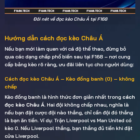
Đôi nét về đọc kèo Châu Á tại F168
Hướng dẫn cách đọc kèo Châu Á
Nếu bạn mới làm quen với cá độ thể thao, đừng bỏ
qua các dạng chấp phổ biến sau tại F168 – nơi cung
cấp bảng kèo rõ ràng, ưu đãi liên tục cho người dùng:
Cách đọc kèo Châu Á – Kèo đồng banh (0) – không
chấp
Kèo đồng banh là hình thức đơn giản nhất trong
cách
đọc kèo Châu Á
. Hai đội không chấp nhau, nghĩa là
nếu bạn đặt cược đội nào thắng, chỉ cần đội đó thắng
là bạn ăn tiền. Ví dụ: Trận Liverpool vs Man United có
kèo 0. Nếu Liverpool thắng, bạn thắng đủ tiền khi đặt
cửa Liverpool.