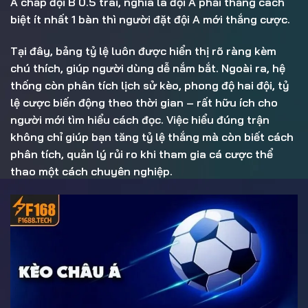
A chấp đội B 0.5 trái, nghĩa là đội A phải thắng cách
biệt ít nhất 1 bàn thì người đặt đội A mới thắng cược.
Tại đây, bảng tỷ lệ luôn được hiển thị rõ ràng kèm
chú thích, giúp người dùng dễ nắm bắt. Ngoài ra, hệ
thống còn phân tích lịch sử kèo, phong độ hai đội, tỷ
lệ cược biến động theo thời gian – rất hữu ích cho
người mới tìm hiểu cách đọc. Việc hiểu đúng trận
không chỉ giúp bạn tăng tỷ lệ thắng mà còn biết cách
phân tích, quản lý rủi ro khi tham gia cá cược thể
thao một cách chuyên nghiệp.