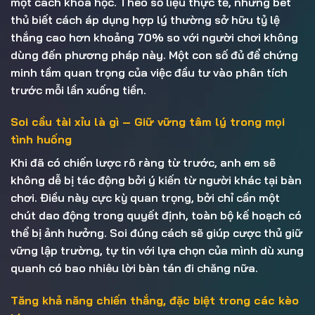
một cách khoa học. Theo số liệu thực tế, những bet
thủ biết cách áp dụng hợp lý thường sở hữu tỷ lệ
thắng cao hơn khoảng 70% so với người chơi không
dùng đến phương pháp này. Một con số đủ để chứng
minh tầm quan trọng của việc đầu tư vào phân tích
trước mỗi lần xuống tiền.
Soi cầu tài xỉu là gì – Giữ vững tâm lý trong mọi
tình huống
Khi đã có chiến lược rõ ràng từ trước, anh em sẽ
không dễ bị tác động bởi ý kiến từ người khác tại bàn
chơi. Điều này cực kỳ quan trọng, bởi chỉ cần một
chút dao động trong quyết định, toàn bộ kế hoạch có
thể bị ảnh hưởng. Soi đúng cách sẽ giúp cược thủ giữ
vững lập trường, tự tin với lựa chọn của mình dù xung
quanh có bao nhiêu lời bàn tán đi chăng nữa.
Tăng khả năng chiến thắng, đặc biệt trong các kèo