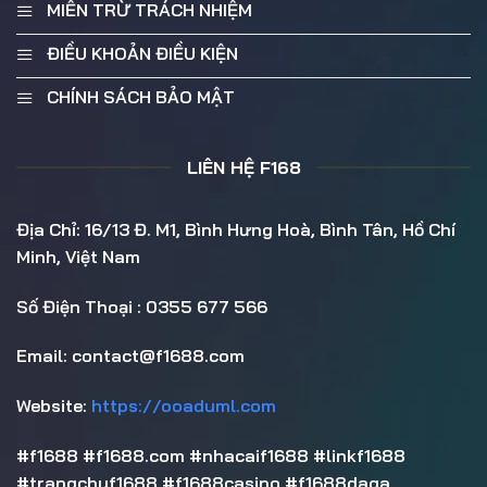
MIỄN TRỪ TRÁCH NHIỆM
ĐIỀU KHOẢN ĐIỀU KIỆN
CHÍNH SÁCH BẢO MẬT
LIÊN HỆ F168
Địa Chỉ: 16/13 Đ. M1, Bình Hưng Hoà, Bình Tân, Hồ Chí
Minh, Việt Nam
Số Điện Thoại : 0355 677 566
Email:
contact@f1688.com
Website:
https://ooaduml.com
#f1688 #f1688.com #nhacaif1688 #linkf1688
#trangchuf1688 #f1688casino #f1688daga