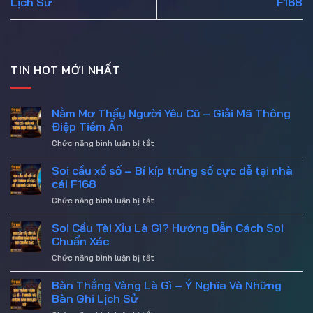
Lịch Sử
F168
TIN HOT MỚI NHẤT
Nằm Mơ Thấy Người Yêu Cũ – Giải Mã Thông
Điệp Tiềm Ẩn
Chức năng bình luận bị tắt
ở
Nằm
Mơ
Soi cầu xổ số – Bí kíp trúng số cực dễ tại nhà
Thấy
cái F168
Người
Chức năng bình luận bị tắt
ở
Yêu
Soi
Cũ
cầu
Soi Cầu Tài Xỉu Là Gì? Hướng Dẫn Cách Soi
–
xổ
Giải
Chuẩn Xác
số
Mã
Chức năng bình luận bị tắt
ở
–
Thông
Soi
Bí
Điệp
Cầu
Bàn Thắng Vàng Là Gì – Ý Nghĩa Và Những
kíp
Tiềm
Tài
trúng
Bàn Ghi Lịch Sử
Ẩn
Xỉu
số