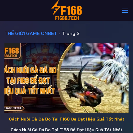
Bỏ
qua
nội
dung
THẾ GIỚI GAME ONBET
-
Trang 2
Cách Nuôi Gà Đá Bo Tại F168 Để Đạt Hiệu Quả Tốt Nhất
Cách Nuôi Gà Đá Bo Tại F168 Để Đạt Hiệu Quả Tốt Nhất